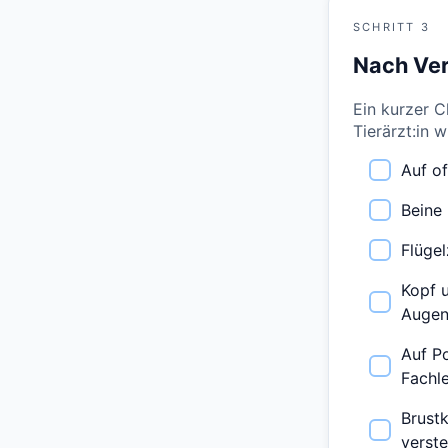
SCHRITT 3
Nach Ve
Ein kurzer C
Tierärzt:in 
Auf o
Beine
Flügel
Kopf 
Auge
Auf Po
Fachl
Brustk
verst