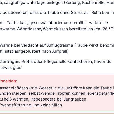
, saugfähige Unterlage einlegen (Zeitung, Küchenrolle, Ha
o positionieren, dass die Taube ohne Stress zur Ruhe kom
die Taube kalt, geschwächt oder unterernährt wirkt eine
rwarme Wärmflasche/Wärmekissen bereitstellen (ca. 26 °C,
 Wärme bei Verdacht auf Anflugtrauma (Taube wirkt benom
t, sitzt aufgeplustert nach Aufprall)
tterfragen: Profis oder Pflegestelle kontaktieren, bevor du
detwas gibst
ermeiden:
asser einflösen (tritt Wasser in die Luftröhre kann die Taube 
unden sterben, selbst wenige Tropfen können lebensgefährli
zu heiß wärmen, insbesondere bei Jungtauben
Zwangsfütterung und keine Milch