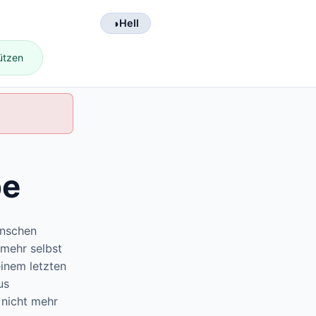
◑
Hell
ützen
be
enschen
 mehr selbst
einem letzten
us
 nicht mehr