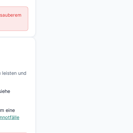
t sauberem
 leisten und
siehe
um eine
notfälle