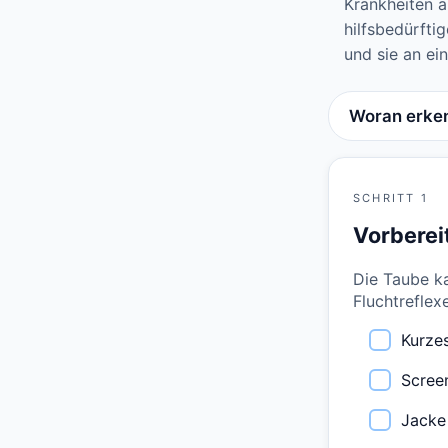
Krankheiten 
hilfsbedürfti
und sie an ei
Woran erken
SCHRITT 1
Vorberei
Die Taube ka
Fluchtreflex
Kurze
Scree
Jacke