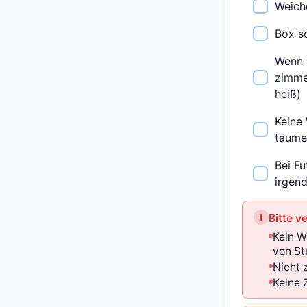
Weiche
Box s
Wenn 
zimme
heiß)
Keine
taumel
Bei Fu
irgen
!
Bitte v
Kein W
von St
Nicht 
Keine 