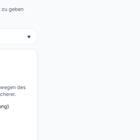
fe zu geben
+
n wegen des
cherer.
ung)