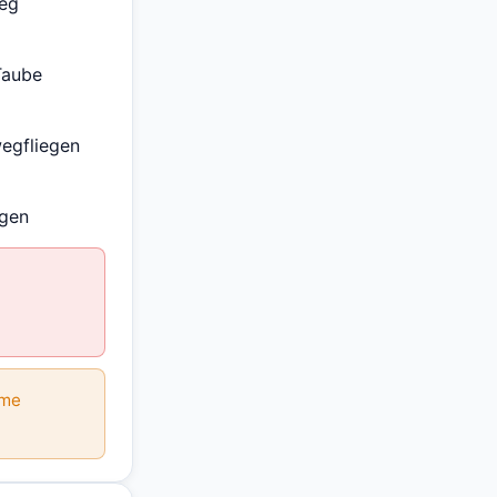
Weg
Taube
wegfliegen
agen
rme