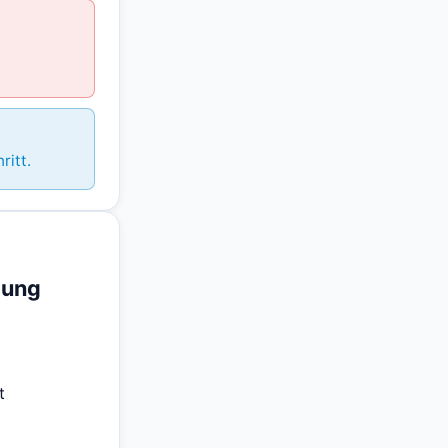
ritt.
gung
t