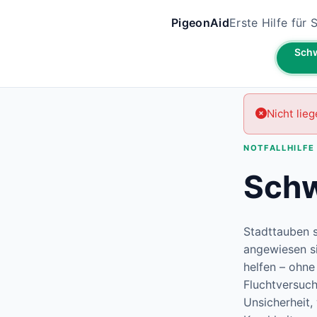
PigeonAid
Erste Hilfe für
Schw
Nicht lieg
NOTFALLHILFE
Schw
Stadttauben s
angewiesen si
helfen – ohne
Fluchtversuch
Unsicherheit,