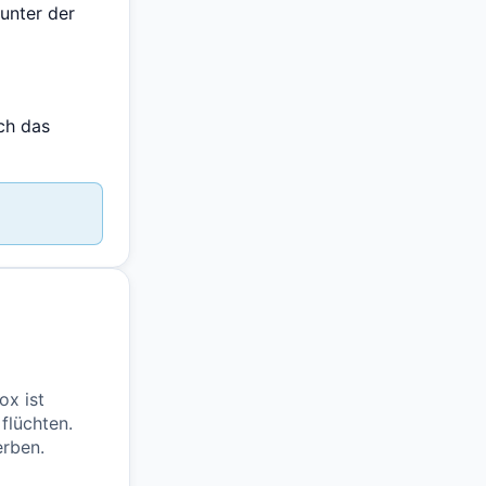
unter der
ich das
ox ist
 flüchten.
erben.