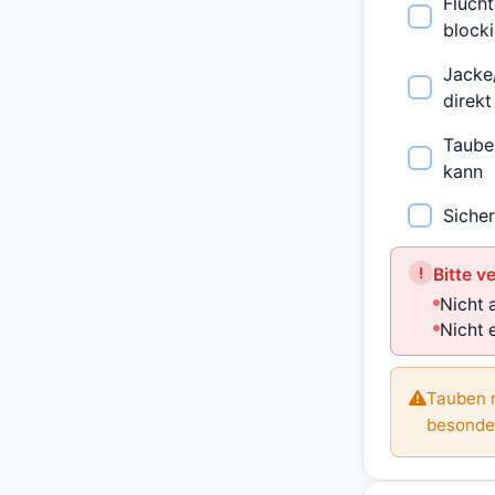
Fluch
blocki
Jacke
direk
Taube 
kann
Sicher
!
Bitte v
Nicht 
Nicht 
Tauben n
besonder