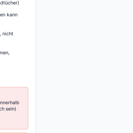
ndtücher)
men kann
 nicht
men,
innerhalb
ch sein)