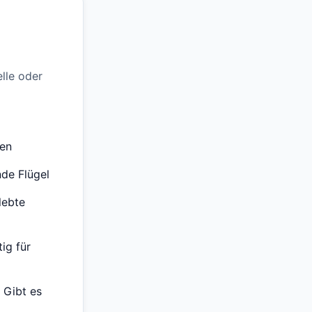
elle oder
nen
nde Flügel
lebte
ig für
 Gibt es