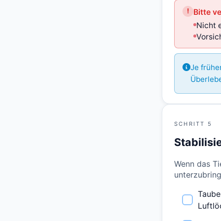
!
Bitte v
Nicht 
Vorsic
Je frühe
Überlebe
SCHRITT 5
Stabilis
Wenn das Tie
unterzubrin
Taube 
Luftlö